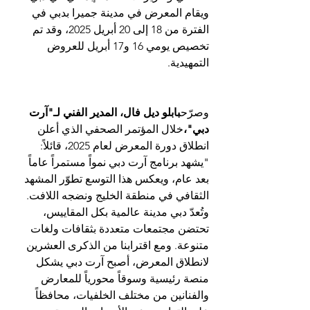
ويقام المعرض في مدينة جميرا بدبي في 
الفترة من 18 إلى 20 أبريل 2025، وقد تم 
تخصيص يومي 16 و17 أبريل للعروض 
التمهيدية.
وصرّح
بابلو ديل فال، المدير الفني لـ"آرت 
دبي"،
خلال المؤتمر الصحفي الذي أعلن 
انطلاق دورة المعرض لعام 2025، قائلاً: 
"يشهد برنامج آرت دبي نمواً مستمراً عاماً 
بعد عام، ويعكس هذا التوسع تطوّر المشهد 
الثقافي في منطقة الخليج ونضجه اللافت. 
وتُعدّ دبي مدينة عالمية بكل المقاييس، 
تحتضن مجتمعات متعددة بثقافات ولغات 
متنوعة. ومع اقترابنا من الذكرى العشرين 
لانطلاق المعرض، أصبح آرت دبي يشكل 
منصة رئيسية وسوقاً محورياً للمعارض 
والفنانين من مختلف الخلفيات، محافظاً 