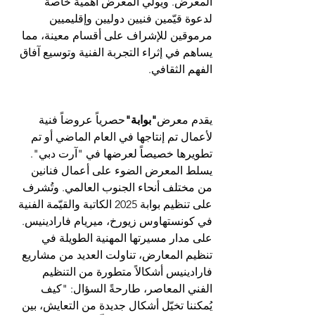
المعرض. ويولي المعرض أهمية خاصة 
لدعوة قيّمين فنيين دوليين وإقليميين 
مرموقين للإشراف على أقسام معينة، مما 
يساهم في إثراء التجربة الفنية وتوسيع آفاق 
الفهم الثقافي.
يقدم معرض
"بوابة"
حصرياً عروضاً فنية 
لأعمال تم إنتاجها في العام الماضي أو تم 
تطويرها خصيصاً لعرضها في "آرت دبي". 
يسلط المعرض الضوء على أعمال فنانين 
من مختلف أنحاء الجنوب الع
المي. وتُشرف 
على تنظيم بوابة 2025 الكاتبة والقيّمة الفنية 
في كونستهاوس زيورخ، ميريام فارادينيس. 
على مدار مسيرتها المهنية الطويلة في 
تنظيم المعارض، تناولت العديد من مشاريع 
فارادينيس أشكالاً متطورة من التنظيم 
الفني المعاصر، طارحةً السؤال: "كيف 
يُمكننا تخيّل أشكال جديدة من التعايش، بين 