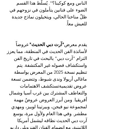
الناس ومع كوكبنا؟". يُسلّط هذا القسم 
الضوء على فنانين يتأملون في نزوحهم في 
ظلّ مناخنا الحالي، ويتخيلون نماذج جديدة 
للعيش معاً.
يقدم معرض
"آرت دبي الحديث"
عروضاً 
لأساتذة الفن الحديث في المنطقة، مما يعزز 
التزام "آرت دبي" بالبحث في تاريخ الفن 
واستكشاف فصوله غير المكتشفة. يتم 
تنظيم نسخة 2025 من المعرض بواسطة 
ماغالي أريولا وندى شبوط، وتتضمن تسعة 
عروض تقديمية
تستكشف الاهتمامات 
والتعاطف المشترك بين غرب آسيا وشمال 
أفريقيا. ومن أبرز العروض عروضٌ مهمة 
لمجموعة نيو فيجن، وبيرتينا لوبيز، ومهدي 
مطشر. وفي هذا العام ولأول مرة، يوسع 
آرت دبي الحديث نطاقه ليشمل أمريكا 
اللاتينية، مع انضمام الفنان الفنزويلي داريو 