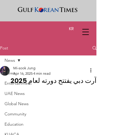
KR
Post
News
Mi-sook Jung
News
Apr 16, 2025
4 min read
آرت دبي يفتتح دورته لعام 2025
Entertainment
UAE News
Global News
Community
Education
KUACA