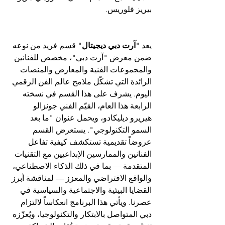
بيريز فلوريس.
يعد "
آرت دبي ديجيتال
" قسم فريد من نوعه 
ضمن معرض "آرت دبي"، مخصص للفنانين 
والمجموعات الفنية والمعارض والمنصات 
الرائدة التي تشكّل ملامح عالم الفن الرقمي 
اليوم. يشرف على هذا القسم في نسخته 
الرابعة هذا العام، القيّم الفني جونزالو 
هيريرو ديليكادو، ويحمل عنوان "ما بعد 
السمو التكنولوجي". يستعرض القسم 
عروضاً تقديمية تستكشف كيفية تفاعل 
الفنانين والممارسين الإبداعيين مع التقنيات 
المتقدمة — بما في ذلك الذكاء الاصطناعي، 
والواقع الافتراضي والمعزز — لمناقشة أبرز 
القضايا البيئية والاجتماعية والسياسية في 
عصرنا. ويأتي هذا البرنامج انعكاساً لالتزام 
دبي المتواصل بالابتكار والتكنولوجيا، ويُعزّزه 